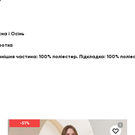
на і Осінь
ротка
внішня частина: 100% поліестер. Підкладка: 100% поліе
-51%