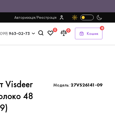
Авторизація
/
Реєстрація
0
0
0
Кошик
(099)
963-02-73
 Visdeer
Модель:
27VS26141-09
олоко 48
9)