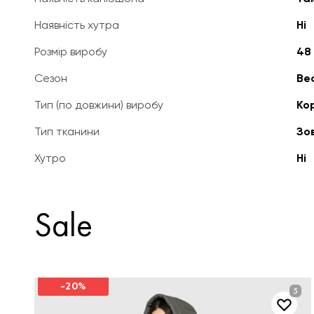
Наявність хутра
Ні
Розмір виробу
48
Сезон
Вес
Тип (по довжини) виробу
Ко
Тип тканини
Зо
Хутро
Ні
Sale
-20%