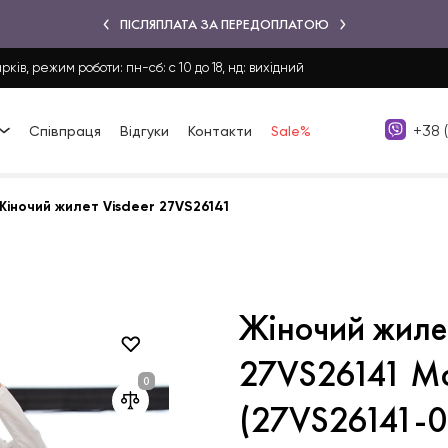
ПІСЛЯПЛАТА ЗА ПЕРЕДОПЛАТОЮ
рків, режим роботи: пн-сб: с 10 до 18, нд: вихідний
+38 
Співпраця
Відгуки
Контакти
Sale%
Жіночий жилет Visdeer 27VS26141
Жіночий жилет
27VS26141 М
(27VS26141-0