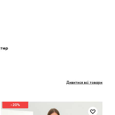
стер
Дивитися всі товари
-20%