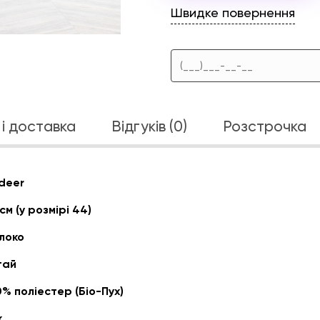
Швидке повернення
і доставка
Відгуків (0)
Розстрочка
deer
см (у розмірі 44)
локо
тай
% поліестер (Біо-Пух)
к