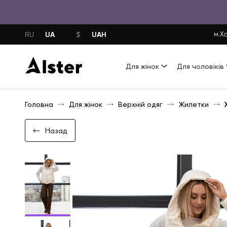
UA
UAH
RU
$
м.Ха
Для жінок
Для чоловіків
Головна
Для жінок
Верхній одяг
Жилетки
Назад