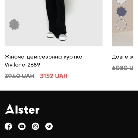
Жіноча демісезонна куртка
Довге жі
Vivilona 2689
6080 U
3940 UAH
3152 UAH