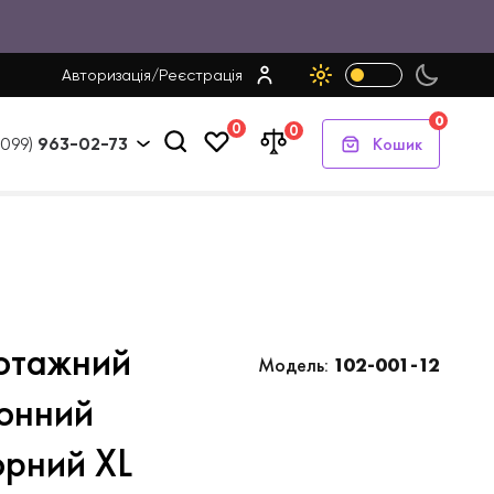
Авторизація
/
Реєстрація
0
0
0
Кошик
(099)
963-02-73
отажний
Модель:
102-001-12
онний
орний XL