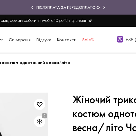
ПІСЛЯПЛАТА ЗА ПЕРЕДОПЛАТОЮ
рків, режим роботи: пн-сб: с 10 до 18, нд: вихідний
+38 
Співпраця
Відгуки
Контакти
Sale%
й костюм однотонний весна/літо
Жіночий трик
костюм однот
весна/літо Ч