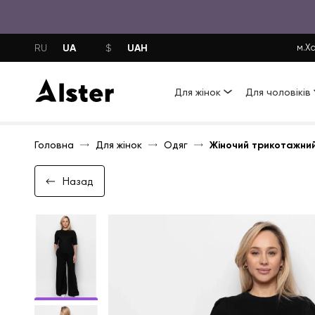
UA
UAH
RU
$
м.Ха
Для жінок
Для чоловіків
Головна
Для жінок
Одяг
Жіночий трикотажни
Назад