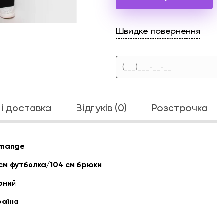
Швидке повернення
і доставка
Відгуків (0)
Розстрочка
mange
 см футболка/104 см брюки
рний
раїна