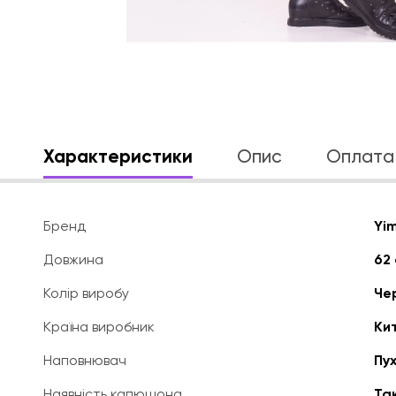
Характеристики
Опис
Оплата 
Бренд
Yim
Довжина
62 
Колір виробу
Че
Країна виробник
Ки
Наповнювач
Пух
Наявність капюшона
Та