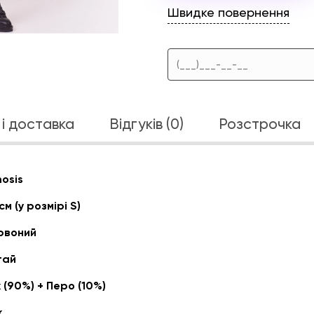
Швидке повернення
і доставка
Відгуків (0)
Розстрочка
osis
см (у розмірі S)
рвоний
тай
 (90%) + Перо (10%)
к