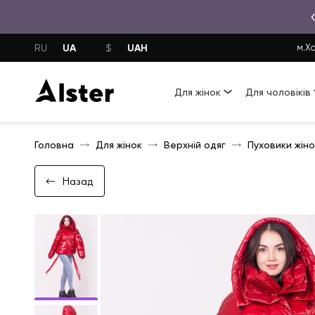
UA
UAH
RU
$
м.Ха
Для жінок
Для чоловіків
Головна
Для жінок
Верхній одяг
Пуховики жіно
Назад