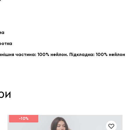
ма
ротка
внішня частина: 100% нейлон. Підкладка: 100% нейлон
ри
-10%