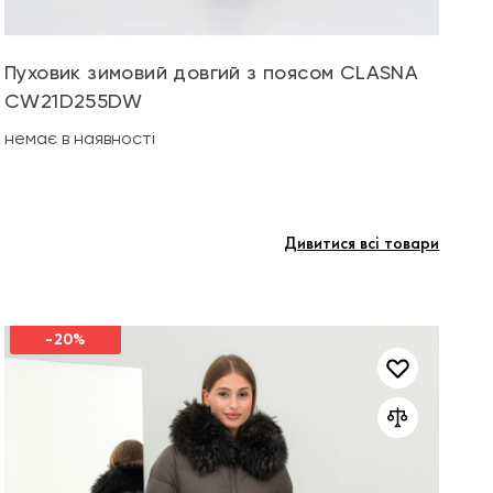
Пуховик зимовий довгий з поясом CLASNA
К
CW21D255DW
не
немає в наявності
Дивитися всі товари
-20%