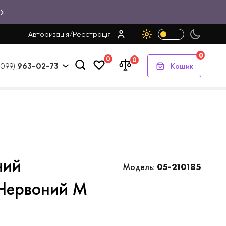
Авторизація
/
Реєстрація
0
0
0
Кошик
(099)
963-02-73
чий
Модель:
05-210185
Червоний M