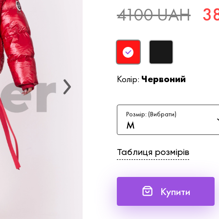
4100 UAH
3
Колір:
Червоний
Розмір: (Вибрати)
M
Таблиця розмірів
Купити