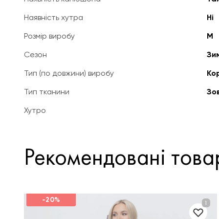
Наявність хутра
Ні
Розмір виробу
M
Сезон
Зи
Тип (по довжини) виробу
Ко
Тип тканини
Зо
Хутро
Рекомендовані това
-20%