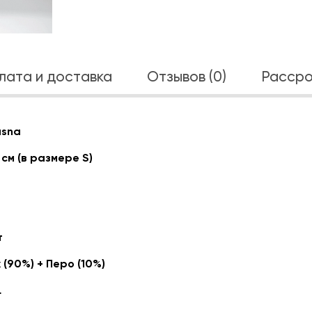
лата и доставка
Отзывов (0)
Рассро
asna
 см (в размере S)
т
 (90%) + Перо (10%)
L