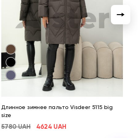
Длинное зимнее пальто Visdeer 5115 big
Д
size
si
5780 UAH
4624 UAH
5