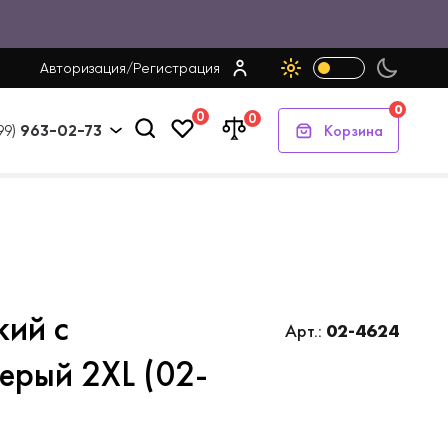
Авторизация
/
Регистрация
0
0
0
Корзина
99)
963-02-73
кий с
Арт.:
02-4624
рый 2XL (02-