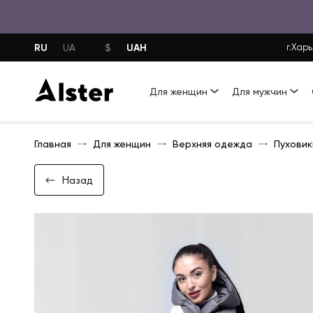
RU
UAH
UA
$
г.Харь
Для женщин
Для мужчин
Главная
Для женщин
Верхняя одежда
Пуховик
Назад