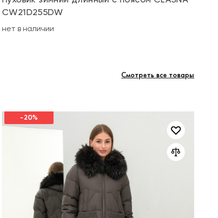
CW21D255DW
не
нет в наличии
Смотреть все товары
-20%