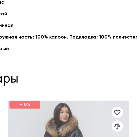
ма
тай
инная
ружная часть: 100% капрон. Подкладка: 100% полиэсте
рый
ары
-10%