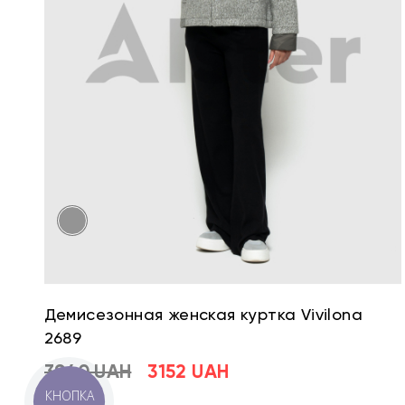
Демисезонная женская куртка Vivilona
2689
3940 UAH
3152 UAH
КНОПКА