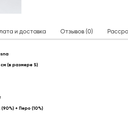
лата и доставка
Отзывов (0)
Рассро
asna
 см (в размере S)
т
 (90%) + Перо (10%)