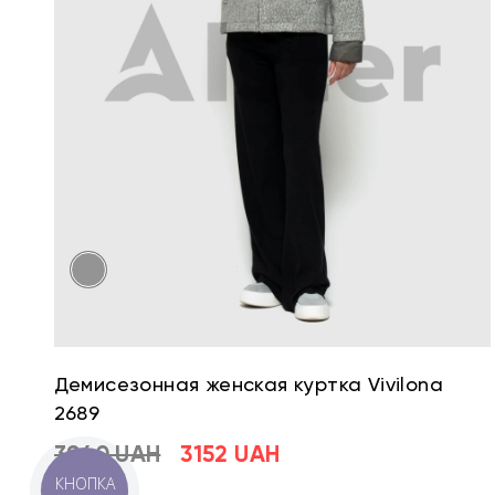
Демисезонная женская куртка Vivilona
2689
3940 UAH
3152 UAH
КНОПКА