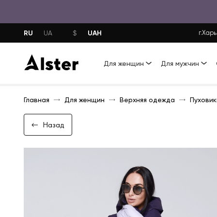
RU
UAH
UA
$
г.Харь
Для женщин
Для мужчин
Главная
Для женщин
Верхняя одежда
Пуховик
Назад