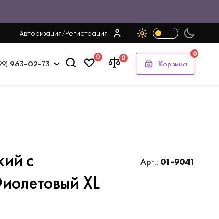
Авторизация
/
Регистрация
0
0
0
Корзина
99)
963-02-73
кий с
Арт.:
01-9041
иолетовый XL