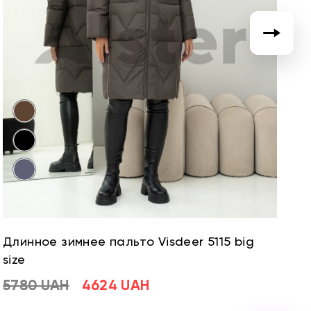
Длинное зимнее пальто Visdeer 5115 big
Д
size
si
5780 UAH
4624 UAH
5