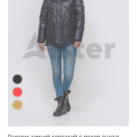
Пуховик зимний короткий с мехом енота