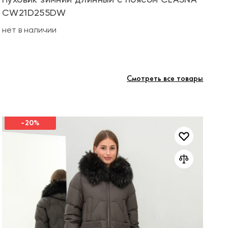
CW21D255DW
не
нет в наличии
Смотреть все товары
-20%