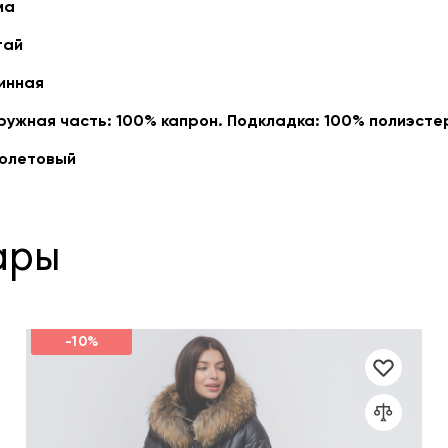
ма
тай
инная
ружная часть: 100% капрон. Подкладка: 100% полиэсте
олетовый
ары
-10%