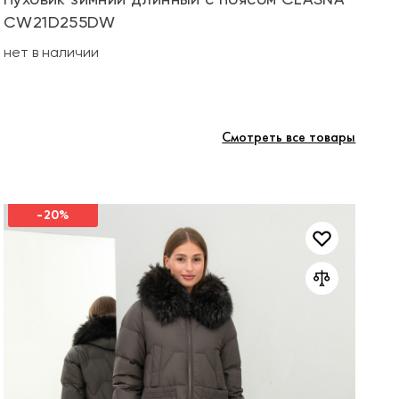
CW21D255DW
не
нет в наличии
Смотреть все товары
-20%