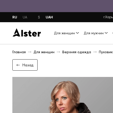
RU
UAH
UA
$
г.Харь
Для женщин
Для мужчин
Главная
Для женщин
Верхняя одежда
Пуховик
Назад