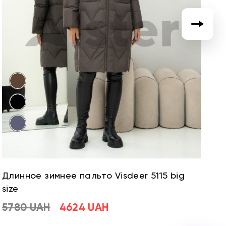
Длинное зимнее пальто Visdeer 5115 big
Д
size
si
5780 UAH
4624 UAH
5