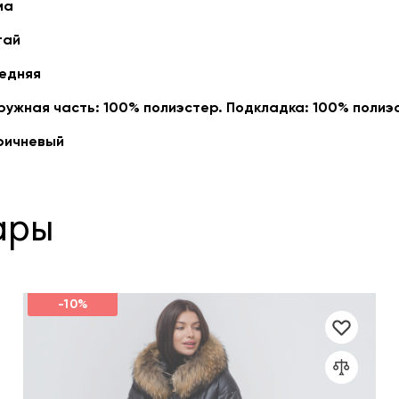
ма
тай
едняя
ружная часть: 100% полиэстер. Подкладка: 100% полиэ
ричневый
ары
-10%