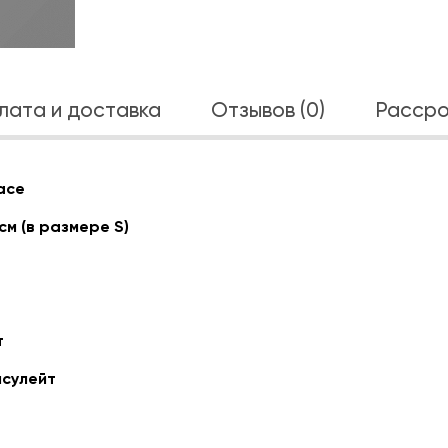
лата и доставка
Отзывов (0)
Рассро
ace
см (в размере S)
т
нсулейт