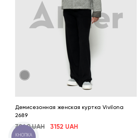
Демисезонная женская куртка Vivilona
2689
3940 UAH
3152 UAH
КНОПКА