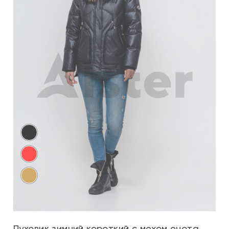
Пуховик зимний короткий с мехом енота