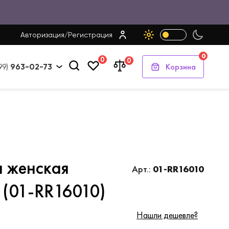
Авторизация
/
Регистрация
0
0
0
Корзина
99)
963-02-73
я женская
Арт.:
01-RR16010
 (01-RR16010)
Нашли дешевле?