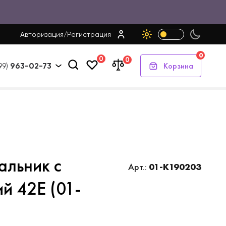
Авторизация
/
Регистрация
0
0
0
Корзина
99)
963-02-73
альник с
Арт.:
01-K190203
ий 42E (01-