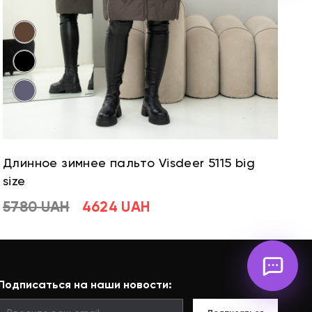
Длинное зимнее пальто Visdeer 5115 big
Д
size
si
5780 UAH
4624 UAH
5
Подписаться на наши новости: