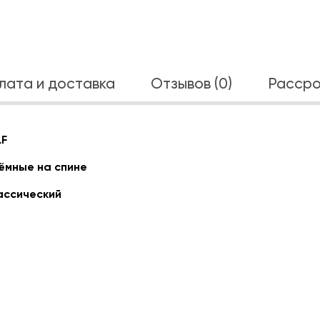
лата и доставка
Отзывов (0)
Рассро
LF
ёмные на спине
ассический