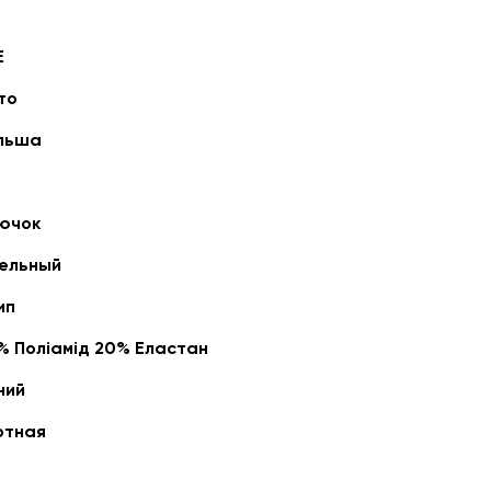
E
то
льша
ючок
ельный
ип
% Поліамід 20% Еластан
ний
отная