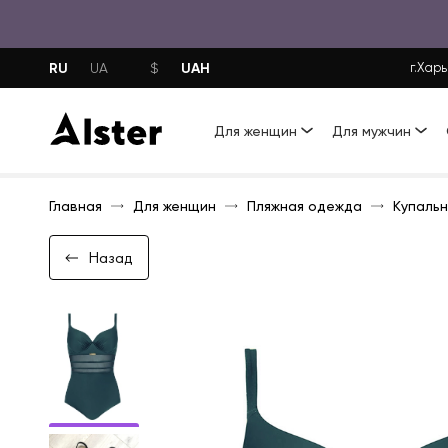
RU
UAH
UA
$
г.Харь
Для женщин
Для мужчин
Главная
Для женщин
Пляжная одежда
Купальн
Назад