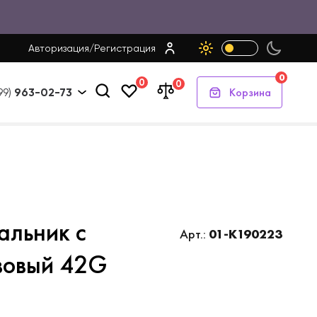
Авторизация
/
Регистрация
0
0
0
Корзина
99)
963-02-73
альник с
Арт.:
01-K190223
вовый 42G