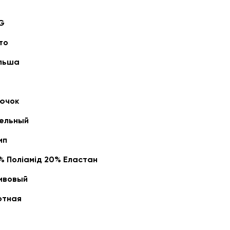
G
то
льша
ючок
ельный
ип
% Поліамід 20% Еластан
ивовый
отная