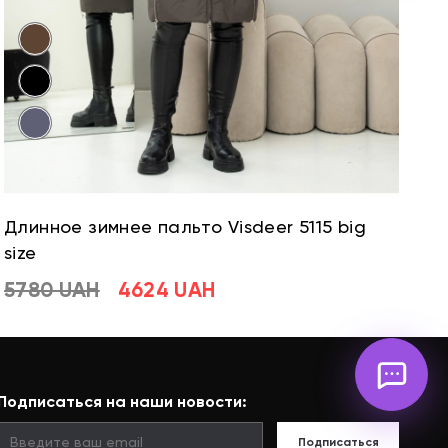
Длинное зимнее пальто Visdeer 5115 big
Д
size
si
5780 UAH
4624 UAH
5
Подписаться на наши новости:
Подписаться