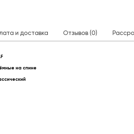
лата и доставка
Отзывов (0)
Рассро
LF
ёмные на спине
ассический