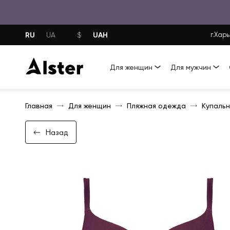
RU
UAH
UA
$
г.Харь
Для женщин
Для мужчин
Главная
Для женщин
Пляжная одежда
Купальн
Назад