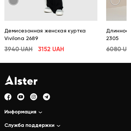
Демисезонная женская куртка
Длинное 
Vivilona 2689
2305
3940 UAH
3152 UAH
6080 U
Информация
Служба поддержки