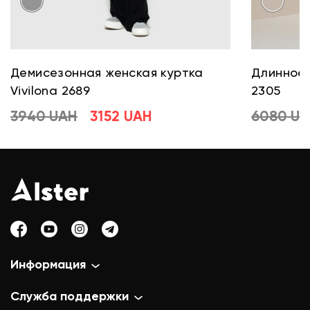
Демисезонная женская куртка
Длинное 
Vivilona 2689
2305
3940 UAH
3152 UAH
6080 U
Информация
Служба поддержки