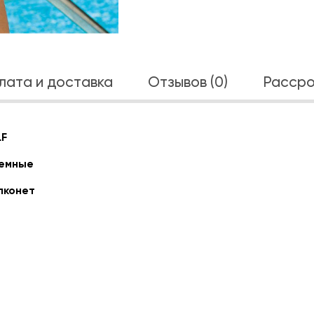
лата и доставка
Отзывов (0)
Рассро
LF
емные
лконет