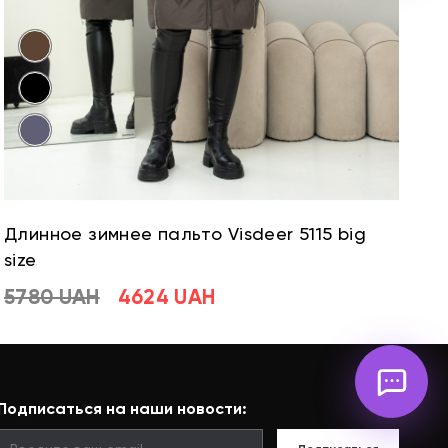
Длинное зимнее пальто Visdeer 5115 big
Д
size
si
5780 UAH
4624 UAH
5
Подписаться на наши новости: