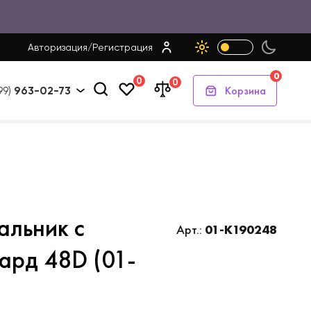
Авторизация
/
Регистрация
0
0
0
Корзина
99)
963-02-73
альник с
Арт.:
01-K190248
ард 48D (01-