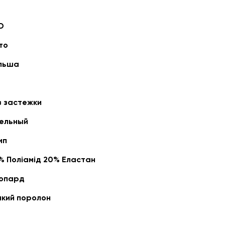
D
то
льша
з застежки
ельный
ип
% Поліамід 20% Еластан
опард
нкий поролон