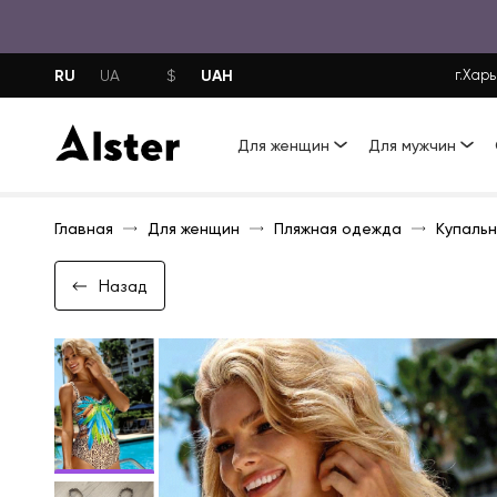
RU
UAH
UA
$
г.Харь
Для женщин
Для мужчин
Главная
Для женщин
Пляжная одежда
Купальн
Назад