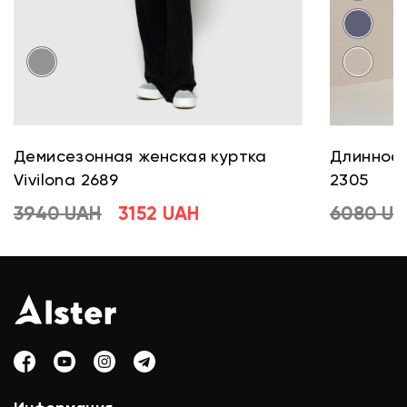
Демисезонная женская куртка
Длинное 
Vivilona 2689
2305
3940 UAH
3152 UAH
6080 U