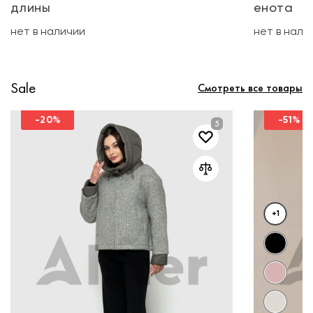
длины
енота
нет в наличии
нет в нали
Sale
Смотреть все товары
-20%
-51%
+1