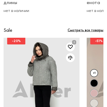
длины
енота
нет в наличии
нет в нали
Sale
Смотреть все товары
-20%
-51%
+1