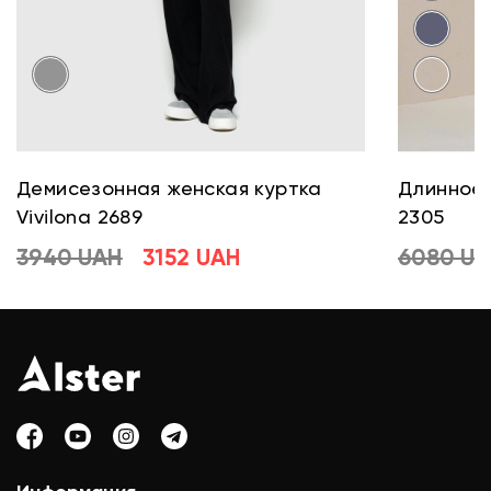
Демисезонная женская куртка
Длинное 
Vivilona 2689
2305
3940 UAH
3152 UAH
6080 U