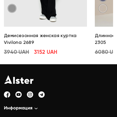
Демисезонная женская куртка
Длинное 
Vivilona 2689
2305
3940 UAH
3152 UAH
6080 U
Информация