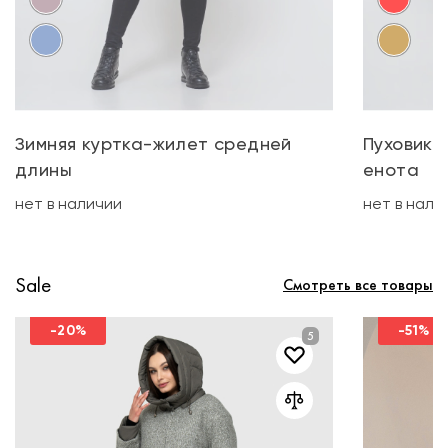
Зимняя куртка-жилет средней
Пуховик 
длины
енота
нет в наличии
нет в нали
Sale
Смотреть все товары
-20%
-51%