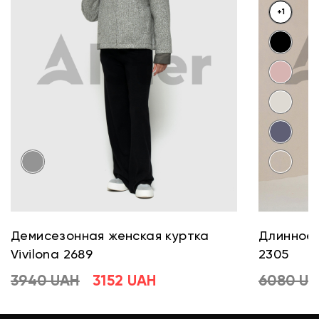
+1
Демисезонная женская куртка
Длинное 
Vivilona 2689
2305
3940 UAH
3152 UAH
6080 U