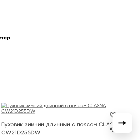
стер
К
Пуховик зимний длинный с поясом CLASNA
не
CW21D255DW