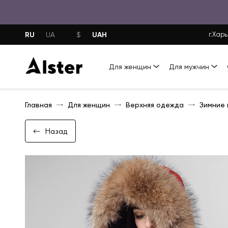
RU
UAH
UA
$
г.Харь
Для женщин
Для мужчин
Главная
Для женщин
Верхняя одежда
Зимние 
Назад