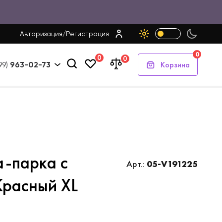
Авторизация
/
Регистрация
0
0
0
Корзина
99)
963-02-73
а-парка с
Арт.:
05-V191225
Красный XL