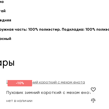
ма
тай
едняя
ружная часть: 100% полиэстер. Подкладка: 100% полиэ
асный
ары
-10%
+1
Пуховик зимний короткий с мехом енота
нет в наличии