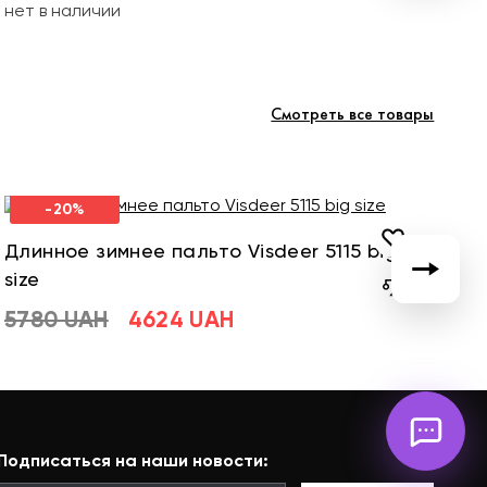
нет в наличии
Смотреть все товары
-20%
Длинное зимнее пальто Visdeer 5115 big
Д
size
si
5780 UAH
4624 UAH
5
Подписаться на наши новости: