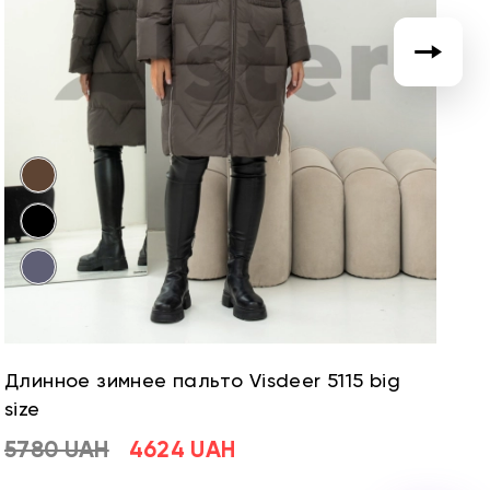
Длинное зимнее пальто Visdeer 5115 big
Д
size
si
5780 UAH
4624 UAH
5