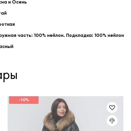
сна и Осень
тай
роткая
ружная часть: 100% нейлон. Подкладка: 100% нейлон
асный
ары
-10%