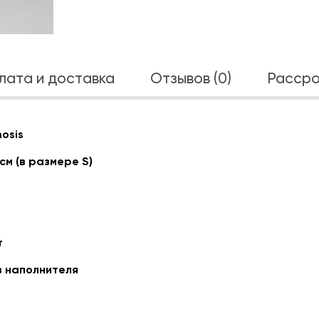
лата и доставка
Отзывов (0)
Рассро
osis
см (в размере S)
т
з наполнителя