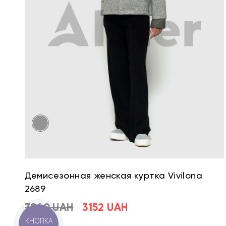
Демисезонная женская куртка Vivilona
2689
3940 UAH
3152 UAH
КНОПКА