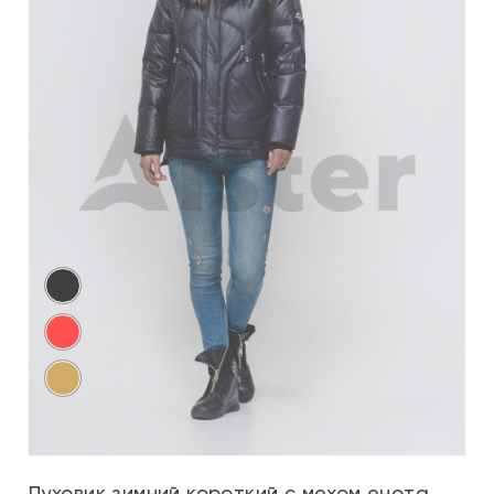
Пуховик зимний короткий с мехом енота