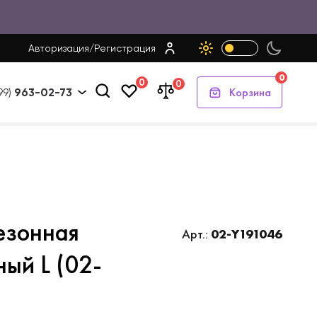
Авторизация
/
Регистрация
0
0
0
Корзина
99)
963-02-73
езонная
Арт.:
02-Y191046
ый L (02-