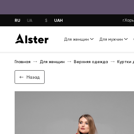
RU
UAH
UA
$
г.Харь
Для женщин
Для мужчин
Главная
Для женщин
Верхняя одежда
Куртки 
Назад