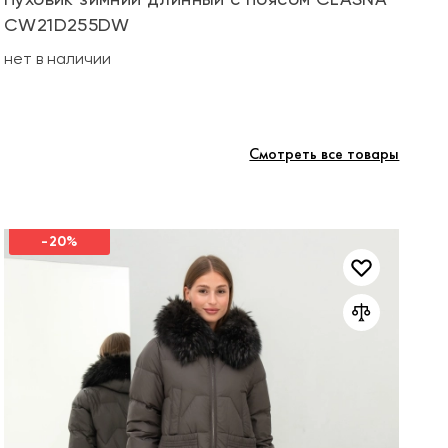
CW21D255DW
не
нет в наличии
Смотреть все товары
-20%