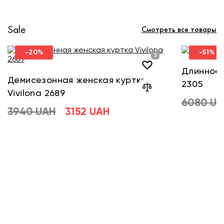
Sale
Смотреть все товары
-20%
-51%
Длинное 
Демисезонная женская куртка
2305
Vivilona 2689
6080 U
3940 UAH
3152 UAH