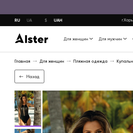
RU
UAH
UA
$
г.Харь
Для женщин
Для мужчин
Главная
Для женщин
Пляжная одежда
Купальн
Назад