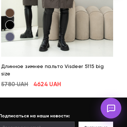
Длинное зимнее пальто Visdeer 5115 big
Д
size
si
5780 UAH
4624 UAH
5
Подписаться на наши новости: