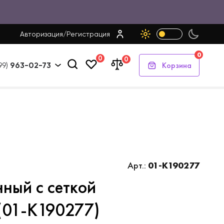
Авторизация
/
Регистрация
0
0
0
Корзина
99)
963-02-73
Арт.:
01-K190277
ный с сеткой
(01-K190277)