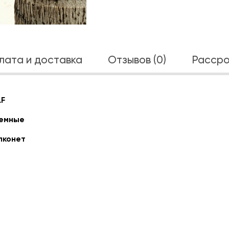
лата и доставка
Отзывов (0)
Рассро
LF
емные
лконет