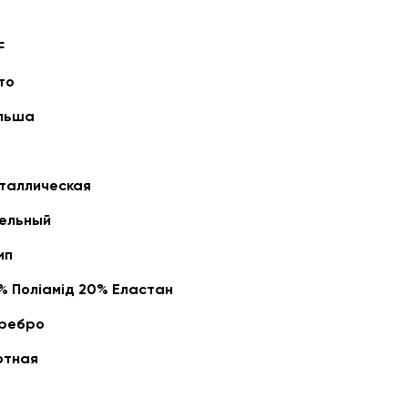
F
то
льша
таллическая
ельный
ип
% Поліамід 20% Еластан
ребро
отная