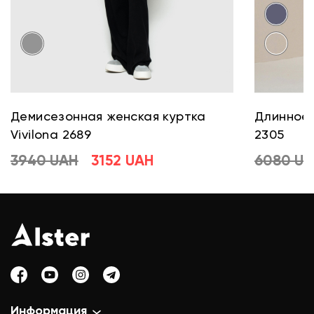
Демисезонная женская куртка
Длинное 
Vivilona 2689
2305
3940 UAH
3152 UAH
6080 U
Информация