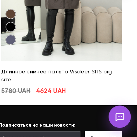
Длинное зимнее пальто Visdeer 5115 big
Д
size
si
5780 UAH
4624 UAH
5
Подписаться на наши новости: