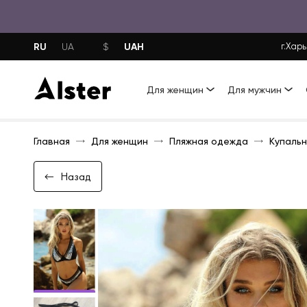
RU
UAH
UA
$
г.Харь
Для женщин
Для мужчин
Главная
Для женщин
Пляжная одежда
Купальн
Назад