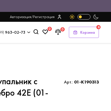
Авторизация
/
Регистрация
0
0
0
Корзина
99)
963-02-73
упальник с
Арт.:
01-K190313
ебро 42E (01-