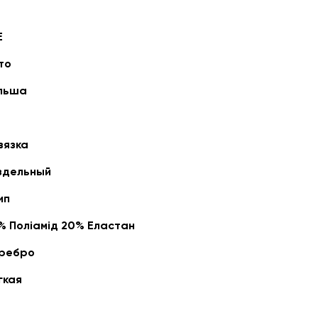
E
то
льша
вязка
здельный
ип
% Поліамід 20% Еластан
ребро
гкая