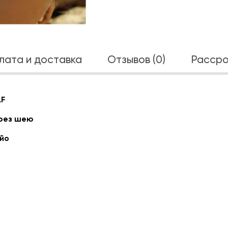
лата и доставка
Отзывов (0)
Рассро
LF
рез шею
йо