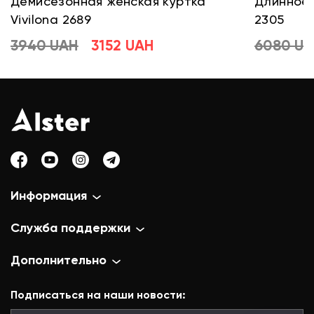
Демисезонная женская куртка
Длинное 
Vivilona 2689
2305
3940 UAH
3152 UAH
6080 U
Информация
Служба поддержки
Дополнительно
Подписаться на наши новости: