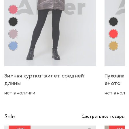
Зимняя куртка-жилет средней
Пуховик 
длины
енота
нет в наличии
нет в нали
Sale
Смотреть все товары