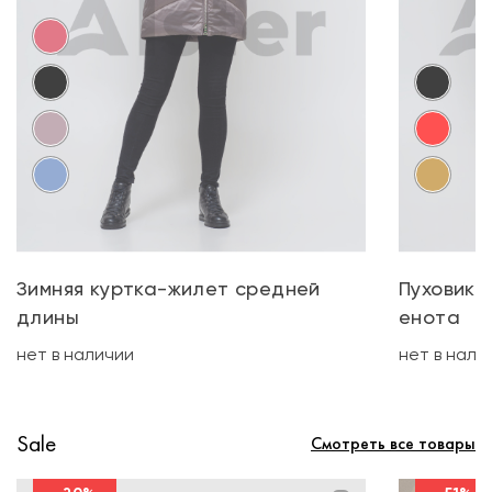
Зимняя куртка-жилет средней
Пуховик 
длины
енота
нет в наличии
нет в нали
Sale
Смотреть все товары