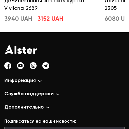
Демисезонная женская куртка
Длинное 
Vivilona 2689
2305
3940 UAH
3152 UAH
6080 U
Информация
Служба поддержки
Дополнительно
Подписаться на наши новости: