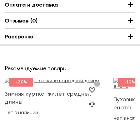
Оплата и доставка
Отзывов (0)
Рассрочка
Рекомендуемые товары
-20%
-10%
Зимняя куртка-жилет средней
Пуховик 
длины
енота
нет в наличии
нет в нали