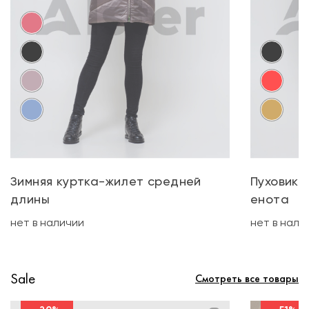
Зимняя куртка-жилет средней
Пуховик 
длины
енота
нет в наличии
нет в нали
Sale
Смотреть все товары