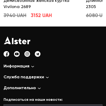
Демисезонная женская куртка
Длинное 
Vivilona 2689
2305
3940 UAH
3152 UAH
6080 U
Информация
Служба поддержки
Дополнительно
Подписаться на наши новости: