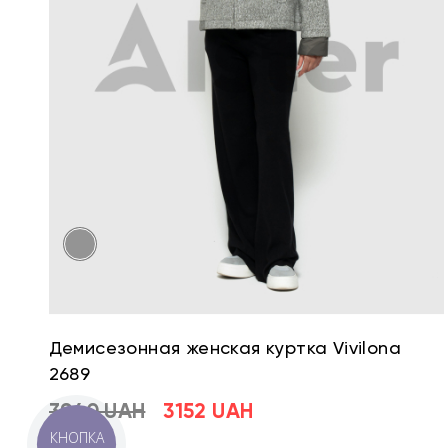
Демисезонная женская куртка Vivilona
2689
3940 UAH
3152 UAH
КНОПКА