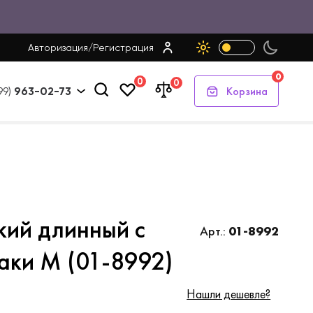
Авторизация
/
Регистрация
0
0
0
Корзина
99)
963-02-73
кий длинный с
Арт.:
01-8992
аки M (01-8992)
Нашли дешевле?