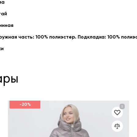
ма
тай
инная
ружная часть: 100% полиэстер. Подкладка: 100% полиэ
ки
ары
-20%