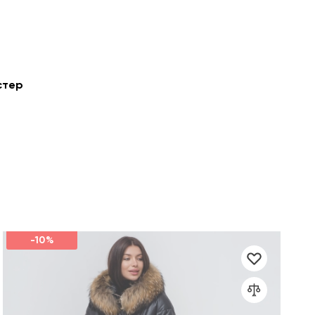
стер
-10%