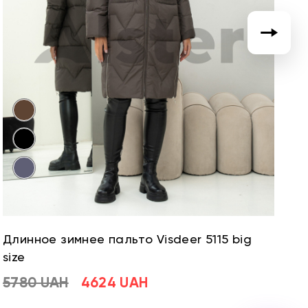
Длинное зимнее пальто Visdeer 5115 big
Д
size
si
5780 UAH
4624 UAH
5