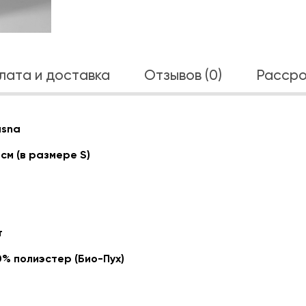
лата и доставка
Отзывов (0)
Рассро
asna
 см (в размере S)
т
0% полиэстер (Био-Пух)