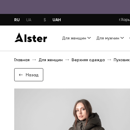
RU
UAH
UA
$
г.Харь
Для женщин
Для мужчин
Главная
Для женщин
Верхняя одежда
Пуховик
Назад