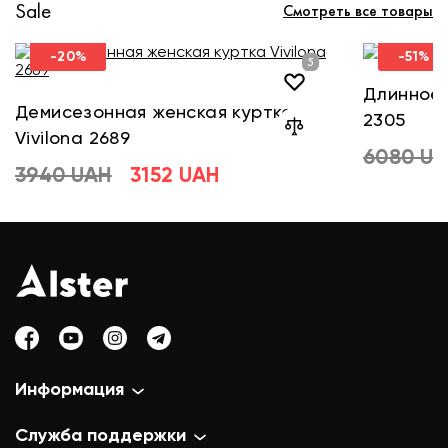
Sale
Смотреть все товары
-20%
-51%
Длинное 
Демисезонная женская куртка
2305
Vivilona 2689
6080 U
3940 UAH
3152 UAH
Информация
Служба поддержки