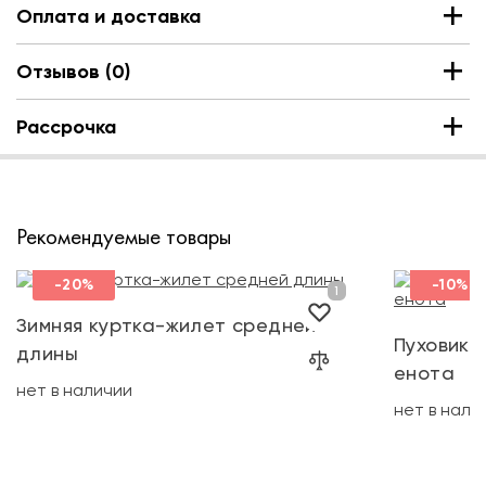
Оплата и доставка
Отзывов (0)
Рассрочка
Рекомендуемые товары
+1
-20%
-10%
Зимняя куртка-жилет средней
Пуховик 
длины
енота
нет в наличии
нет в нали