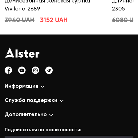
Демисезонная женская куртка
Длинное 
Vivilona 2689
2305
3940 UAH
3152 UAH
6080 U
Информация
Служба поддержки
Дополнительно
Подписаться на наши новости: