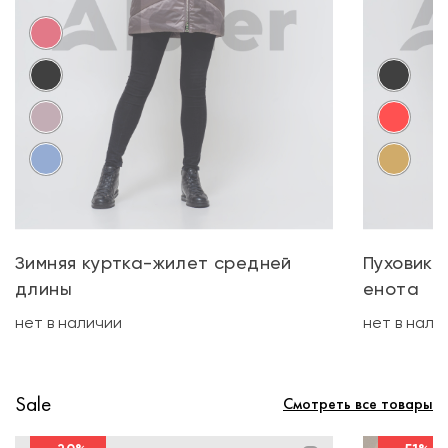
Зимняя куртка-жилет средней
Пуховик 
длины
енота
нет в наличии
нет в нали
Sale
Смотреть все товары