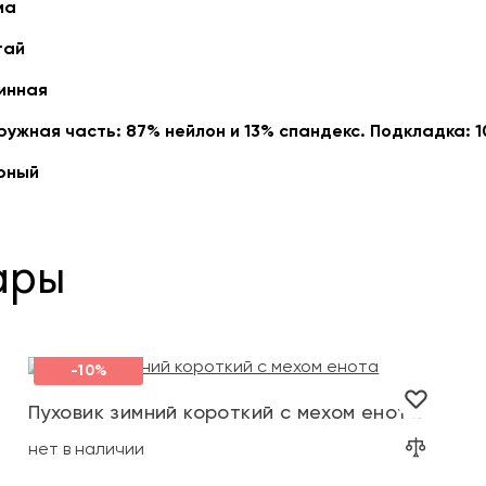
ма
тай
инная
ружная часть: 87% нейлон и 13% спандекс. Подкладка: 
рный
ары
-10%
+1
Пуховик зимний короткий с мехом енота
нет в наличии