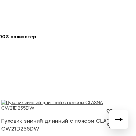
100% полиэстер
К
Пуховик зимний длинный с поясом CLASNA
не
CW21D255DW