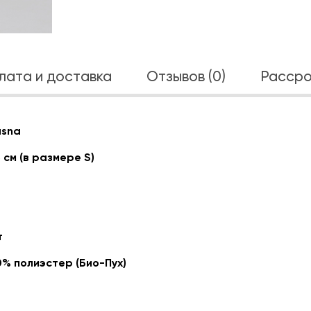
лата и доставка
Отзывов (0)
Рассро
asna
 см (в размере S)
т
0% полиэстер (Био-Пух)