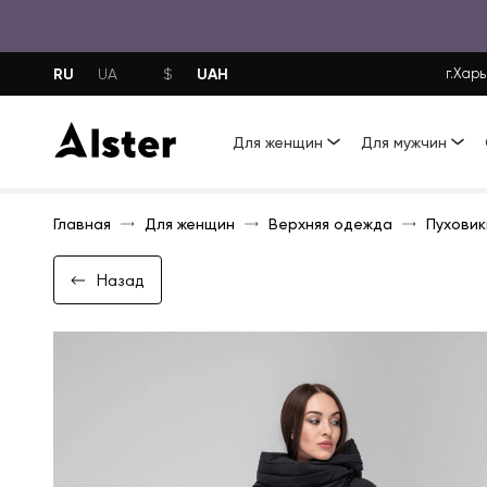
RU
UAH
UA
$
г.Харь
Для женщин
Для мужчин
Главная
Для женщин
Верхняя одежда
Пуховик
Назад