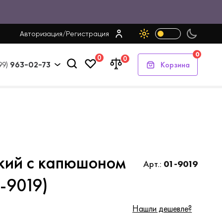
Авторизация
/
Регистрация
0
0
0
Корзина
99)
963-02-73
кий с капюшоном
Арт.:
01-9019
-9019)
Нашли дешевле?