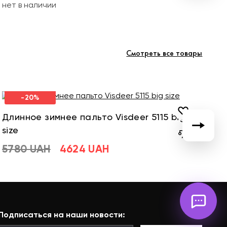
нет в наличии
Смотреть все товары
-20%
Длинное зимнее пальто Visdeer 5115 big
Д
size
si
5780 UAH
4624 UAH
5
Подписаться на наши новости: