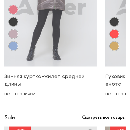
Зимняя куртка-жилет средней
Пуховик 
длины
енота
нет в наличии
нет в нали
Sale
Смотреть все товары