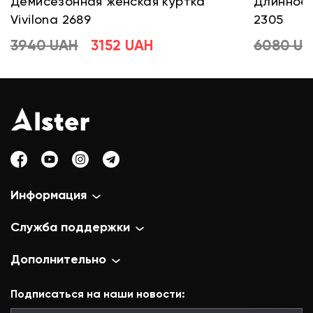
Демисезонная женская куртка
Длинное 
Vivilona 2689
2305
3940 UAH
3152 UAH
6080 U
Информация
Служба поддержки
Дополнительно
Подписаться на наши новости: