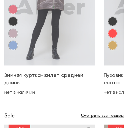
Зимняя куртка-жилет средней
Пуховик 
длины
енота
нет в наличии
нет в нали
Sale
Смотреть все товары