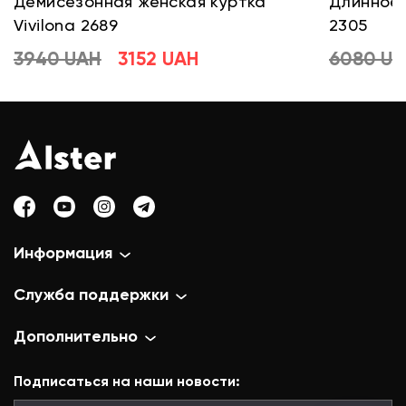
Демисезонная женская куртка
Длинное 
Vivilona 2689
2305
3940 UAH
3152 UAH
6080 U
Информация
Служба поддержки
Дополнительно
Подписаться на наши новости: