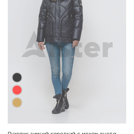
Пуховик зимний короткий с мехом енота