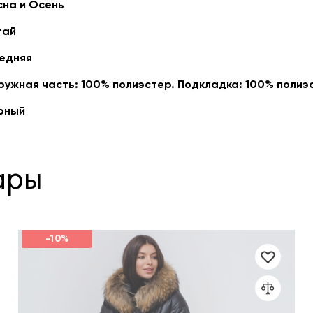
сна и Осень
тай
едняя
ружная часть: 100% полиэстер. Подкладка: 100% полиэ
рный
ары
-10%