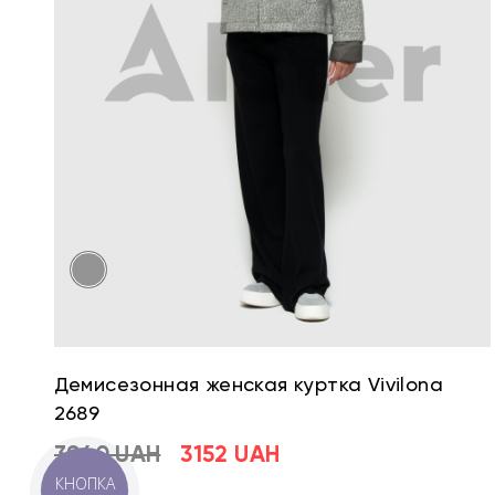
Демисезонная женская куртка Vivilona
2689
3940 UAH
3152 UAH
КНОПКА