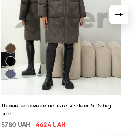
Длинное зимнее пальто Visdeer 5115 big
Д
size
si
5780 UAH
4624 UAH
5