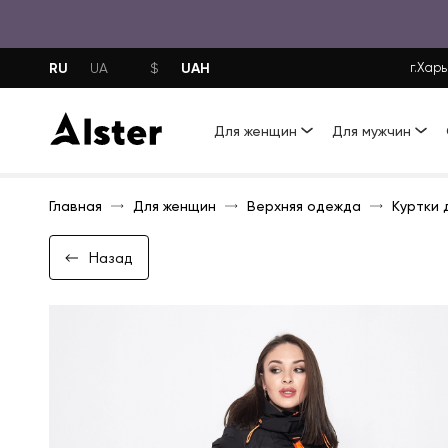
RU
UAH
UA
$
г.Харь
Для женщин
Для мужчин
Главная
Для женщин
Верхняя одежда
Куртки 
Назад