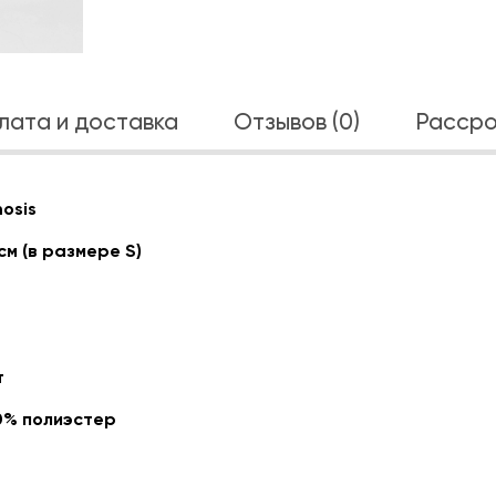
лата и доставка
Отзывов (0)
Рассро
osis
см (в размере S)
т
0% полиэстер