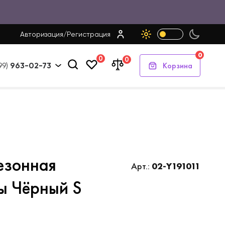
Авторизация
/
Регистрация
0
0
0
Корзина
99)
963-02-73
езонная
Арт.:
02-Y191011
ы Чёрный S