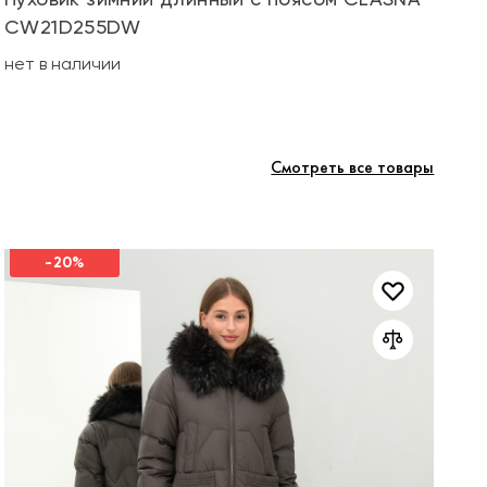
CW21D255DW
не
нет в наличии
Смотреть все товары
-20%