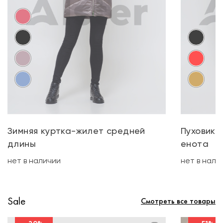
Зимняя куртка-жилет средней
Пуховик 
длины
енота
нет в наличии
нет в нали
Sale
Смотреть все товары