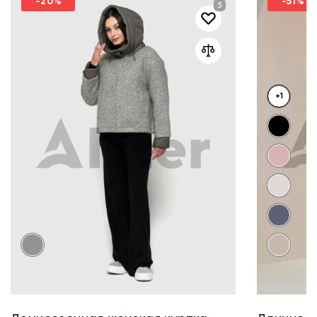
-20%
-51%
+1