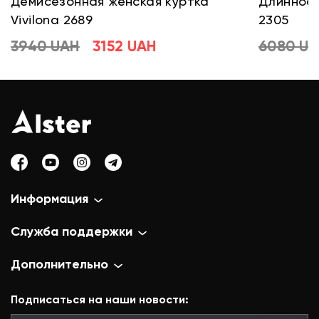
Демисезонная женская куртка
Длинное 
Vivilona 2689
2305
3940 UAH
3152 UAH
6080 U
Информация
Служба поддержки
Дополнительно
Подписаться на наши новости: