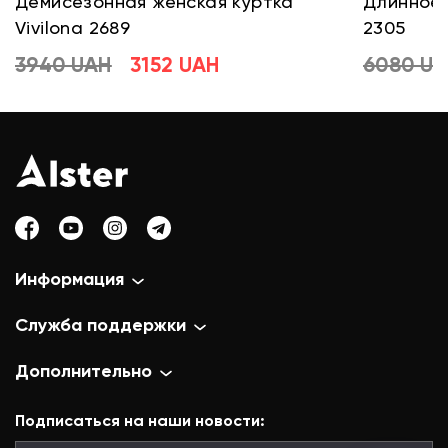
Демисезонная женская куртка
Длинное 
Vivilona 2689
2305
3940 UAH
3152 UAH
6080 U
Информация
Служба поддержки
Дополнительно
Подписаться на наши новости: