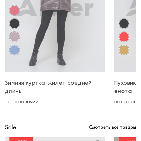
Зимняя куртка-жилет средней
Пуховик 
длины
енота
нет в наличии
нет в нали
Sale
Смотреть все товары