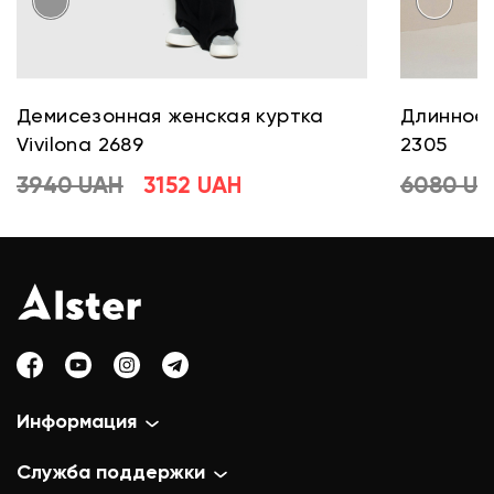
Демисезонная женская куртка
Длинное 
Vivilona 2689
2305
3940 UAH
3152 UAH
6080 U
Информация
Служба поддержки