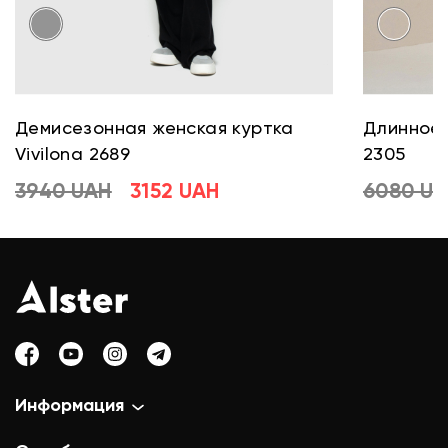
Демисезонная женская куртка
Длинное 
Vivilona 2689
2305
3940 UAH
3152 UAH
6080 U
Информация