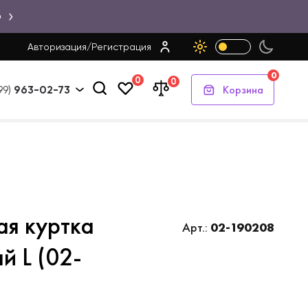
Ю
Авторизация
/
Регистрация
0
0
0
Корзина
99)
963-02-73
ая куртка
Арт.:
02-190208
й L (02-