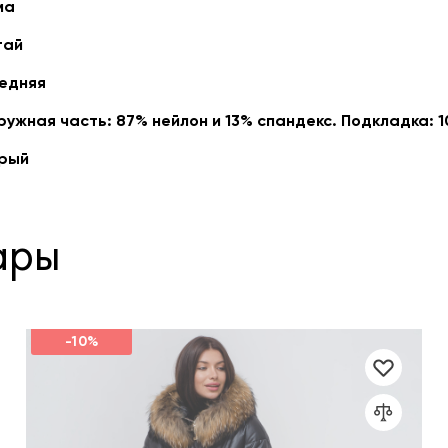
ма
тай
едняя
ружная часть: 87% нейлон и 13% спандекс. Подкладка: 
рый
ары
-10%