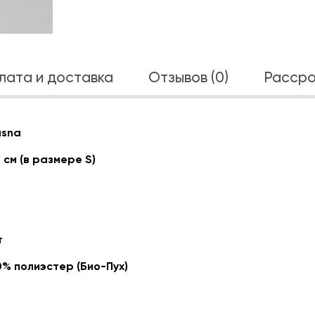
лата и доставка
Отзывов (0)
Рассро
asna
 см (в размере S)
т
0% полиэстер (Био-Пух)