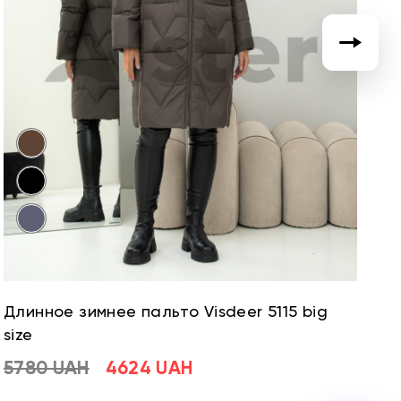
Длинное зимнее пальто Visdeer 5115 big
Д
size
si
5780 UAH
4624 UAH
5