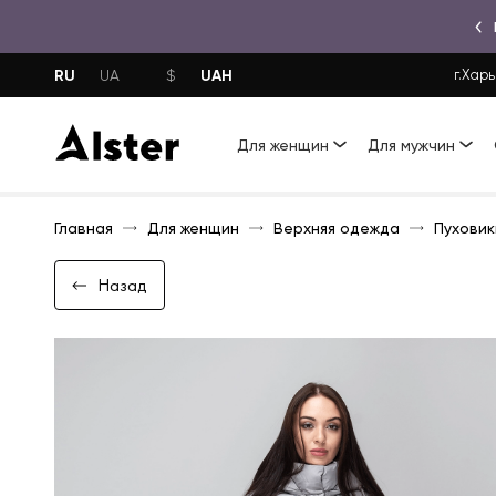
RU
UAH
UA
$
г.Харь
Для женщин
Для мужчин
Главная
Для женщин
Верхняя одежда
Пуховик
Назад