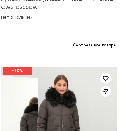
CW21D255DW
не
нет в наличии
Смотреть все товары
-20%