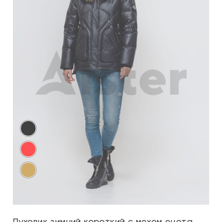
Пуховик зимний короткий с мехом енота