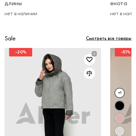
длины
енота
нет в наличии
нет в нали
Sale
Смотреть все товары
-20%
-51%
+1