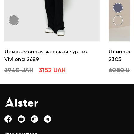
Демисезонная женская куртка
Длинное 
Vivilona 2689
2305
3940 UAH
3152 UAH
6080 U