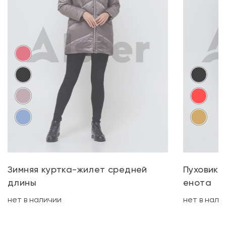
Зимняя куртка-жилет средней
Пуховик 
длины
енота
нет в наличии
нет в нали