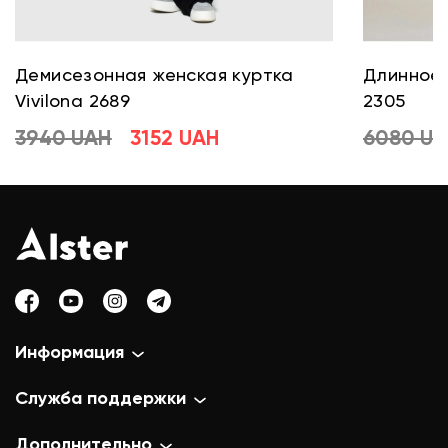
Демисезонная женская куртка
Длинное 
Vivilona 2689
2305
3940 UAH
3152 UAH
6080 U
Информация
Служба поддержки
Дополнительно