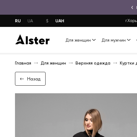
RU
UAH
UA
$
г.Харь
Для женщин
Для мужчин
Главная
Для женщин
Верхняя одежда
Куртки 
Назад