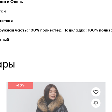
сна и Осень
тай
роткая
ружная часть: 100% полиэстер. Подкладка: 100% полиэ
рный
ары
-10%