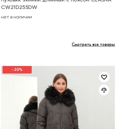
CW21D255DW
не
нет в наличии
Смотреть все товары
-20%