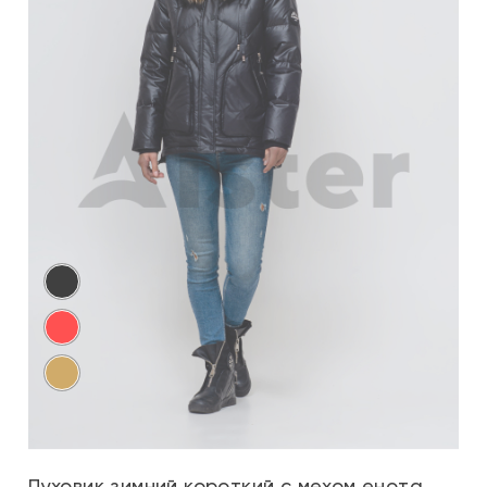
Пуховик зимний короткий с мехом енота