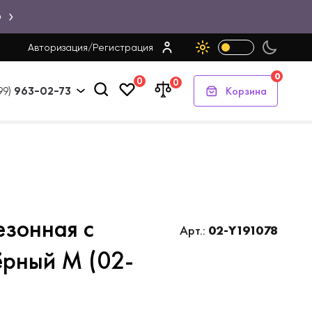
Ю
Авторизация
/
Регистрация
0
0
0
Корзина
99)
963-02-73
езонная с
Арт.:
02-Y191078
ёрный M (02-