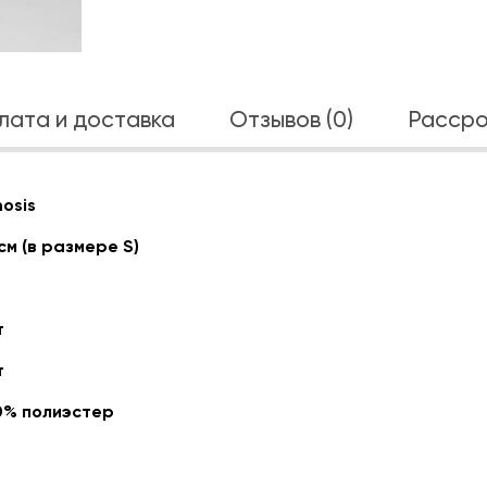
лата и доставка
Отзывов (0)
Рассро
osis
см (в размере S)
т
т
0% полиэстер