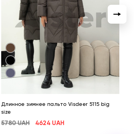
Длинное зимнее пальто Visdeer 5115 big
Д
size
si
5780 UAH
4624 UAH
5